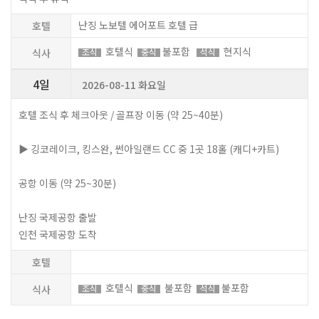
난징 노보텔 에어포트 호텔 급
호텔
호텔식
불포함
현지식
식사
조식
중식
석식
4일
2026-08-11 화요일
호텔 조식 후 체크아웃 / 골프장 이동 (약 25~40분)
▶ 깅코레이크, 킹스완, 썬아일랜드 CC 중 1곳 18홀 (캐디+카트)
공항 이동 (약 25~30분)
난징 국제공항 출발
인천 국제공항 도착
호텔
호텔식
불포함
불포함
식사
조식
중식
석식