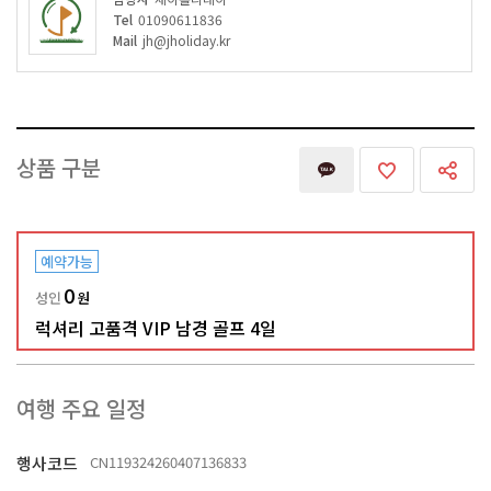
Tel
01090611836
Mail
jh@jholiday.kr
상품 구분
예약가능
0
성인
원
럭셔리 고품격 VIP 남경 골프 4일
여행 주요 일정
행사코드
CN119324260407136833