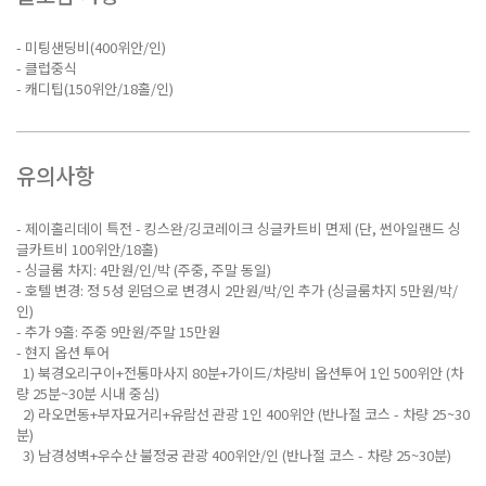
- 미팅샌딩비(400위안/인)
- 클럽중식
- 캐디팁(150위안/18홀/인)
유의사항
- 제이홀리데이 특전 - 킹스완/깅코레이크 싱글카트비 면제 (단, 썬아일랜드 싱
글카트비 100위안/18홀)
- 싱글룸 차지: 4만원/인/박 (주중, 주말 동일)
- 호텔 변경: 정 5성 윈덤으로 변경시 2만원/박/인 추가 (싱글룸차지 5만원/박/
인)
- 추가 9홀: 주중 9만원/주말 15만원
- 현지 옵션 투어
1) 북경오리구이+전통마사지 80분+가이드/차량비 옵션투어 1인 500위안 (차
량 25분~30분 시내 중심)
2) 라오먼동+부자묘거리+유람선 관광 1인 400위안 (반나절 코스 - 차량 25~30
분)
3) 남경성벽+우수산 불정궁 관광 400위안/인 (반나절 코스 - 차량 25~30분)