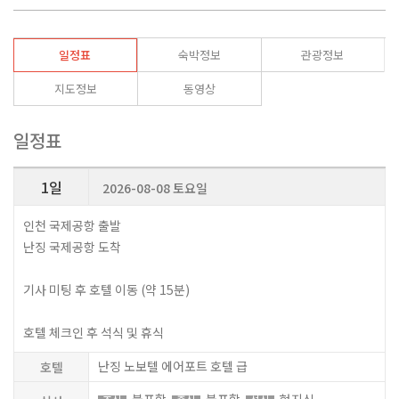
일정표
숙박정보
관광정보
지도정보
동영상
일정표
1일
2026-08-08 토요일
인천 국제공항 출발
난징 국제공항 도착
기사 미팅 후 호텔 이동 (약 15분)
호텔 체크인 후 석식 및 휴식
난징 노보텔 에어포트 호텔 급
호텔
불포함
불포함
현지식