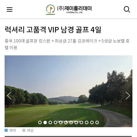
럭셔리 고품격 VIP 남경 골프 4일
중국 100대 골프장 킹스완 + 최상급 27홀 깅코레이크 + 5성급 노보텔 호
텔 이용
예약
마감