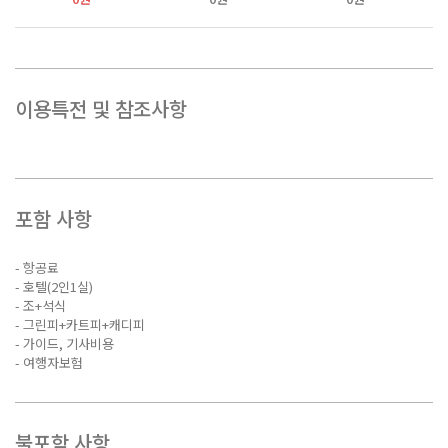
이용특전 및 참조사항
포함 사항
- 항공료
- 호텔(2인1실)
- 조+석식
- 그린피+카트피+캐디피
- 가이드, 기사비용
- 여행자보험
불포함 사항