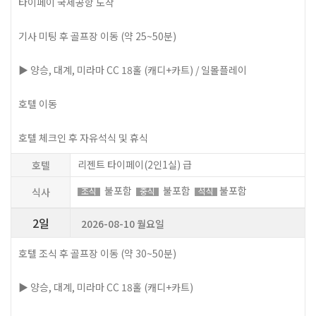
타이페이 국제공항 도착
기사 미팅 후 골프장 이동 (약 25~50분)
▶ 양승, 대계, 미라마 CC 18홀 (캐디+카트) / 일몰플레이
호텔 이동
호텔 체크인 후 자유석식 및 휴식
리젠트 타이페이(2인1실) 급
호텔
불포함
불포함
불포함
식사
조식
중식
석식
2일
2026-08-10 월요일
호텔 조식 후 골프장 이동 (약 30~50분)
▶ 양승, 대계, 미라마 CC 18홀 (캐디+카트)