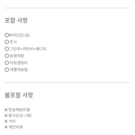
포함 사항
⭕
숙박(2인1실)
⭕
조식
⭕
그린피+카트비+캐디피
⭕
송영차량
⭕
미팅샌딩비
⭕
여행자보험
불포함 사항
❌ 항공제반비용
❌ 중식($25~/회)
❌ 석식
❌ 개인비용