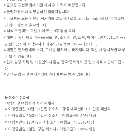
◽골프장 프런트에서 여권 제시 후 락커키 배정됩니다.
◽클럽하우스 내 외부음식 반입금지입니다.
◽티오프는 모든 인원의 락커키를 일괄적으로 Start station(出發站)에 제출하
면 캐디 배정 후 출발합니다.
◽석식 추천메뉴: 호텔 뷔페 또는 4층 딤섬 요리
◽대만 입국시 육류 가공품(육포, 햄, 소시지, 면, 스프, 베이컨, 완자, 닭고기 등)
은 반입금지이며 적발시 최대 4천만원의 벌금이 부과됩니다.
◽대만은 전자담배의 소지, 구매를 금지하는 국가입니다. 적발 시 형사처벌 대상
이 될 수 있습니다.
◽현지 담당 카톡 및 비상연락처 출발 전 확정서와 여행 정보 자료 제공해드립니
다.
◽일정은 항공 및 현지사정에 의하여 변동 될 수 있습니다.
▶️
취소수수료
◀️
여행자 및 여행사의 계약 해제시
◽ 여행출발일 90일~31일전 취소시 – 항공사 패널티 + 10만원 패널티
◽ 여행출발일 30일~14일전 취소시 - 여행요금의 30% 배상
◽ 여행출발일 13일~8일전 취소시 - 여행요금의 50% 배상
◽ 여행출발일 7일전~당일 취소시 - 여행요금의 100% 배상