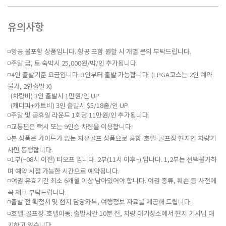
유의사항
◽항공 불포함 상품입니다. 항공 포함 원할 시 개별 문의 부탁드립니다.
◽주말 금, 토 숙박시 25,000원/박/인 추가됩니다.
◽4인 출발기준 요금입니다. 3인부터 출발 가능합니다. (LPGA코스는 2인 예약
불가, 2인출발 X)
(차량비) 3인 출발시 1만원/인 UP
(캐디피+카트비) 3인 출발시 $5/18홀/인 UP
◽주말 및 공휴일 라운드 1회당 11만원/인 추가됩니다.
◽교통편은 택시 또는 9인승 차량을 이용합니다.
◽본 상품은 가이드가 없는 자유골프 상품으로 공항-호텔-골프장 현지인 차량기
사만 동행합니다.
◽1부(~08시 이전) 티오프 입니다. 2부(11시 이후~) 입니다. 1,2부는 선택불가하
며 예약 시점 가능한 시간으로 예약됩니다.
◽여권 유효기간 최소 6개월 이상 남아있어야 합니다. 여권 종류, 훼손 등 사전에
꼭 체크 부탁드립니다.
◽출발 전 확정서 및 현지 담당카톡, 여행정보 자료를 제공해 드립니다.
◽호텔-골프장-호텔이동: 출발시간 10분 전, 차량 대기장소에서 현지 기사님 대
기하고 있습니다.