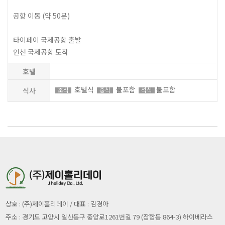
공항 이동 (약 50분)
타이페이 국제공항 출발
인천 국제공항 도착
호텔
호텔식
불포함
불포함
식사
조식
중식
석식
상호 : (주)제이홀리데이 / 대표 : 김경아
주소 : 경기도 고양시 일산동구 중앙로1261번길 79 (장항동 864-3) 하이베라스