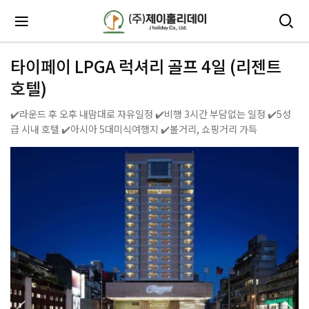
타이페이 LPGA 럭셔리 골프 4일 (리젠트
호텔)
✔️라운드 후 오후 내맘대로 자유일정 ✔️비행 3시간 부담없는 일정 ✔️5성
급 시내 호텔 ✔️아시아 5대미식여행지 ✔️볼거리, 쇼핑거리 가득