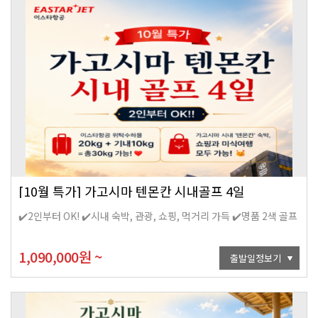
[10월 특가] 가고시마 텐몬칸 시내골프 4일
✔️2인부터 OK! ✔️시내 숙박, 관광, 쇼핑, 먹거리 가득 ✔️명품 2색 골프
1,090,000
원
~
출발일정보기