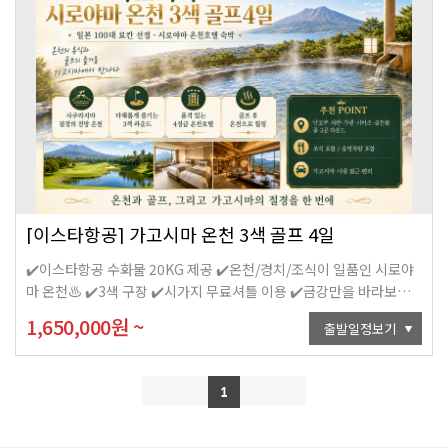
[이스타항공] 가고시마 온천 3색 골프 4일
✔️이스타항공 수화물 20KG 제공 ✔️온천/경치/조식이 일품인 시로야
마 온천♨️ ✔️3색 구장 ✔️시가지 무료셔틀 이용 ✔️금강만을 바라보는
절경
1,650,000
원
~
출발일정보기
1