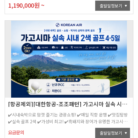
로 라운딩가요!
1,190,000
원
~
출발일정보기
[항공제외][대한항공-조조패턴] 가고시마 실속 시내 2색 골프 4/5일
✔️시내숙박으로 맘껏 즐기는 관광쇼핑! ✔️매일 직항 운행 ✔️맛집탐방
✔️실속 골프 2색 ✔️가성비 최고! ✔️흑돼지와 장어가 유명한 가고시마
로 라운딩가요!
요금문의
출발일정보기