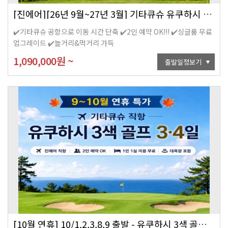
[진에어][26년 9월~27년 3월] 기타큐슈 유쿠하시 3색 골프 4일
✔️기타큐슈 공항으로 이동 시간 단축 ✔️2인 예약 OK!!! ✔️싱글룸 무료
업그레이드 ✔️놀거리&먹거리 가득
1,090,000
원
~
출발일정보기
[10월 연휴] 10/1,2,3,8,9 출발 - 유쿠하시 3색 골프 3,4일