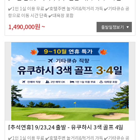
✔️1인 1실 이용 무료 ✔️호텔주변 놀거리&먹거리 가득 ✔️기타큐슈 공
항으로 이동 시간 단축 ✔️대욕장 포함
1,490,000
원
~
출발일정보기
[추석연휴] 9/23,24 출발 - 유쿠하시 3색 골프 4일
✔️1인 1실 이용 무료 ✔️호텔주변 놀거리&먹거리 가득 ✔️기타큐슈 공