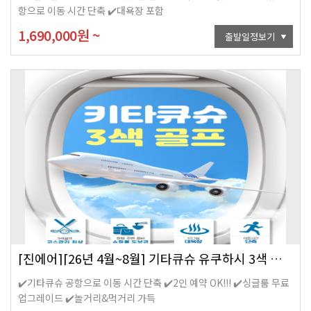
항으로 이동 시간 단축 ✔️대욕장 포함
1,690,000
원
~
출발일정보기
[진에어][26년 4월~8월] 기타큐슈 유쿠하시 3색 골프 4일
✔️기타큐슈 공항으로 이동 시간 단축 ✔️2인 예약 OK!!! ✔️싱글룸 무료
업그레이드 ✔️놀거리&먹거리 가득