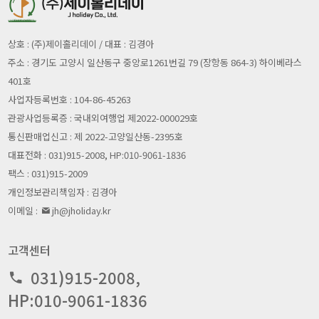
제3조(약관 외 준칙)
비밀번호 질문과 답변 , 자택 전화번호 , 자택 주소 , 휴대전
화번호 , 이메일 , 회사전화번호 , 결혼여부 , 기념일 , 법정
1. 이 약관에 명시되지 않은 사항은 전기통신본법, 전기통신
대리인정보 , 은행계좌 정보 , 서비스 이용기록 , 접속 로그 ,
상호 : (주)제이홀리데이 / 대표 : 김경아
사업사업법 및 기타관계 법령의 규정에 따릅니다.
쿠키 , 접속 IP 정보 , 결제기록
주소 : 경기도 고양시 일산동구 중앙로1261번길 79 (장항동 864-3) 하이베라스
ο 개인정보 수집방법 : 홈페이지 , 서면양식 , 전화/팩스를
401호
통한 회원가입 , 경품 행사 응모 , 배송 요청 , 제휴사로부터
의 제공 , 생성정보 수집 툴을 통한 수집
사업자등록번호 : 104-86-45263
제4조(용어의 정의)
관광사업등록증 : 국내외여행업 제2022-000029호
1. 이 규정에서 사용하는 용어의 정의는 다음과 같습니다.
통신판매업신고 : 제 2022-고양일산동-2395호
1. 이 규정에서 사용하는 용어의 정의는 다음과 같습니다.
대표전화 : 031)915-2008, HP:010-9061-1836
개인정보의 수집 및 이용목적
가. 이용자 : 당사가 제공하는 서비스를 이용하는 모든 자
팩스 : 031)915-2009
나. 회원 : 이용자 중 당사와 서비스 이용계약을 체결한 자
회사는 수집한 개인정보를 다음의 목적을 위해 활용합니다.
개인정보관리책임자 : 김경아
다. 아이디 : 회원식별과 회원의 서비스 이용을 위하여 회원
ο 서비스 제공에 관한 계약 이행 및 서비스 제공에 따른 요
이 선정하고 회사가 승인한 문자 또는 이루어진 조합
이메일 :
jh@jholiday.kr
금정산 콘텐츠 제공 , 구매 및 요금 결제 , 물품배송 또는 청
라. 비밀번호 : 회원이 부여받은 아이디(ID)와 일치된 회원
구지 등 발송 , 금융거래 본인 인증 및 금융 서비스 , 요금추
임을 확인하고, 회원 자신의 비밀을 보호하기 위하여 정한
심
고객센터
문자와 숫자의 조합
ο 회원 관리
마. 해지 : 회사 또는 회원이 서비스 개통 후 이용계약을 해약
회원제 서비스 이용에 따른 본인확인 , 개인 식별 , 불량회원
031)915-2008,
하는 것
의 부정 이용 방지와 비인가 사용 방지 , 가입 의사 확인 , 연
HP:010-9061-1836
령확인 , 만14세 미만 아동 개인정보 수집 시 법정 대리인 동
의여부 확인 , 불만처리 등 민원처리 , 고지사항 전달